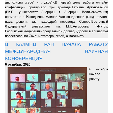
диспозиции „свое“ и „чужое“».В первый день работы онлайн-
конференции прозвучало три доклада.Татьяна Аргунова-Лоу
(Ph.D., университет Абердин, г. Абердин, Великобритания)
совместно с Находкиной Алиной Александровной (канд. филол.
наук, доцент, зав. кафедрой перевода, Северо-Восточный
Федеральный университет им. М.К.Аммосова, г.Якутск,
Российская Федерация) представили доклад «Дороги в эпическом
повествовании Саха: метафора, герой, антагонист».
В КАЛМНЦ РАН НАЧАЛА РАБОТУ
МЕЖДУНАРОДНАЯ НАУЧНАЯ
КОНФЕРЕНЦИЯ
6 октября, 2020
6 октября
начала
работу