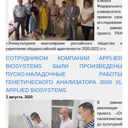
Южного
Федерального
университета
провели свои
исследования
в рамках
проекта РАН
«Этнокультурное многообразие российского общества и
укрепление общероссийской идентичности 2020-2022 гг.».
CОТРУДНИКОМ КОМПАНИИ APPLIED
BIOSYSTEMS БЫЛИ ПРОИЗВЕДЕНЫ
ПУСКО-НАЛАДОЧНЫЕ РАБОТЫ
ГЕНЕТИЧЕСКОГО АНАЛИЗАТОРА 3500 XL
APPLIED BIOSYSTEMS
3 августа, 2020
В рамках
реализации
проекта «От
палеогенетики
до культурной