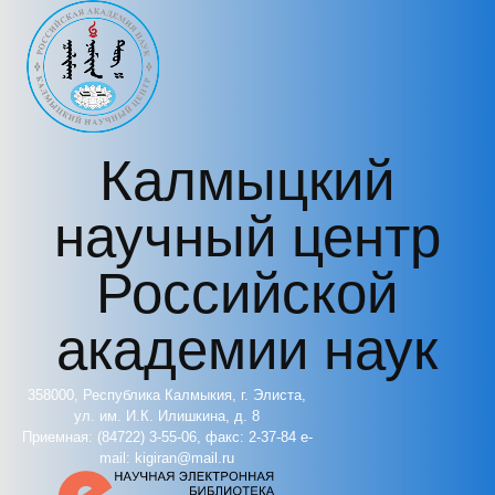
Перейти к основному содержанию
Калмыцкий
научный центр
Российской
академии наук
358000, Республика Калмыкия, г. Элиста,
ул. им. И.К. Илишкина, д. 8
Приемная: (84722) 3-55-06, факс: 2-37-84 e-
mail: kigiran@mail.ru