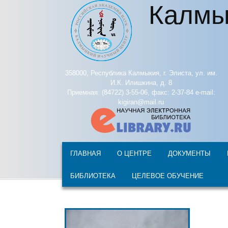
Калмы
Перейти к основному содержанию
358000, Республика Калмыкия, г. Элиста, ул. им.
И.К. Илишкина, д. 8
Приемная: (84722) 3-55-06, факс: 2-37-84 e-mail:
kigiran@mail.ru
ГЛАВНАЯ
О ЦЕНТРЕ
ДОКУМЕНТЫ
БИБЛИОТЕКА
ЦЕЛЕВОЕ ОБУЧЕНИЕ