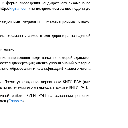
 и форме проведения кандидатского экзамена по
http
://
kigiran.com
) не позднее, чем за две недели до
етствующими отделами. Экзаменационные билеты
ема экзамена у заместителя директора по научной
рительно».
ние направления подготовки, по которой сдавался
ается диссертация; оценка уровня знаний экстерна
ьного образования и квалификация) каждого члена
и. После утверждения директором КИГИ РАН (или
 а по истечении этого периода в архиве КИГИ РАН.
научной работе КИГИ РАН на основании решения
чен (
Справка
).