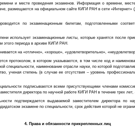
ремени и месте проведения экзаменов. Информация о времени, месте
даче, размещаются на официальном сайте КИГИ РАН в сети «Интернет» (
проводится по экзаменационным билетам, подготовленными соотв
тепени использует экзаменационные листы, которые хранятся после при
ии этого периода в архиве КИГИ РАН.
ценивается на «отлично», «хорошо», «удовлетворительно», «неудовлетво
тся протоколом, в котором указываются, в том числе код и наименова
ой специальности, наименование отрасли науки, по которой подготавлив
тво, ученая степень (в случае ее отсутствия – уровень профессионал
пециальности подписываются всеми присутствующими членами комисси
заместителя директора по научной работе КИГИ РАН в течение трех лет,
льности подтверждается выдаваемой заместителем директора по 
дидатском экзамене по специальности, срок действия которой не ограни
4. Права и обязанности прикрепленных лиц