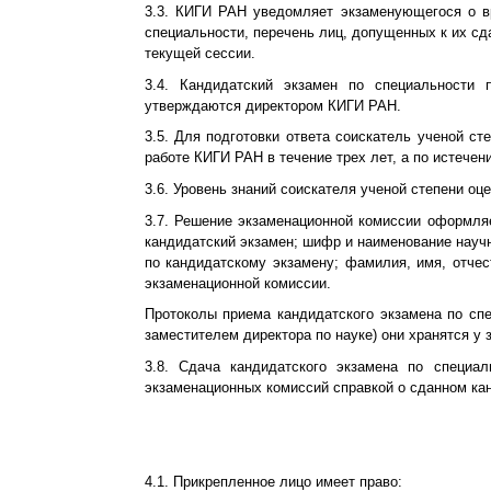
3.3. КИГИ РАН уведомляет экзаменующегося о в
специальности, перечень лиц, допущенных к их с
текущей сессии.
3.4. Кандидатский экзамен по специальности 
утверждаются директором КИГИ РАН.
3.5. Для подготовки ответа соискатель ученой с
работе КИГИ РАН в течение трех лет, а по истечен
3.6. Уровень знаний соискателя ученой степени о
3.7. Решение экзаменационной комиссии оформляе
кандидатский экзамен; шифр и наименование научн
по кандидатскому экзамену; фамилия, имя, отчес
экзаменационной комиссии.
Протоколы приема кандидатского экзамена по с
заместителем директора по науке) они хранятся у 
3.8. Сдача кандидатского экзамена по специа
экзаменационных комиссий справкой о сданном кан
4.1. Прикрепленное лицо имеет право: