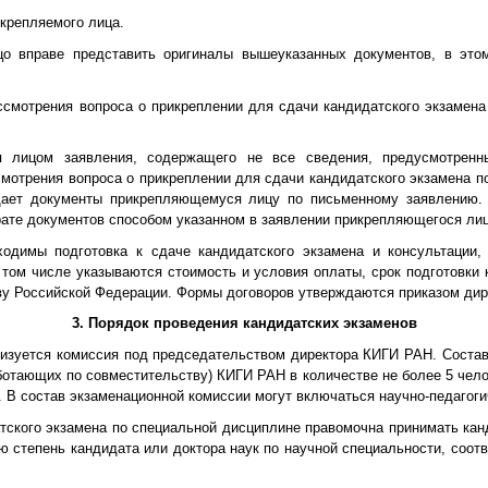
крепляемого лица.
о вправе представить оригиналы вышеуказанных документов, в этом
ссмотрения вопроса о прикреплении для сдачи кандидатского экзамена
 лицом заявления, содержащего не все сведения, предусмотренн
мотрения вопроса о прикреплении для сдачи кандидатского экзамена по
щает документы прикрепляющемуся лицу по письменному заявлению.
рате документов способом указанном в заявлении прикрепляющегося лиц
ходимы подготовка к сдаче кандидатского экзамена и консультации,
том числе указываются стоимость и условия оплаты, срок подготовки к
ву Российской Федерации. Формы договоров утверждаются приказом ди
3. Порядок проведения кандидатских экзаменов
анизуется комиссия под председательством директора КИГИ РАН. Соста
аботающих по совместительству) КИГИ РАН в количестве не более 5 чело
 В состав экзаменационной комиссии могут включаться научно-педагогич
атского экзамена по специальной дисциплине правомочна принимать кан
ю степень кандидата или доктора наук по научной специальности, соот