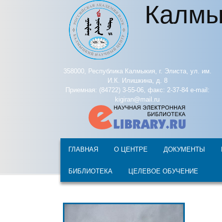
Калмы
Перейти к основному содержанию
358000, Республика Калмыкия, г. Элиста, ул. им.
И.К. Илишкина, д. 8
Приемная: (84722) 3-55-06, факс: 2-37-84 e-mail:
kigiran@mail.ru
ГЛАВНАЯ
О ЦЕНТРЕ
ДОКУМЕНТЫ
БИБЛИОТЕКА
ЦЕЛЕВОЕ ОБУЧЕНИЕ