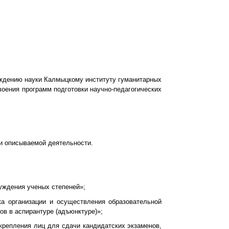
ждению науки Калмыцкому институту гуманитарных
воения программ подготовки научно-педагогических
и описываемой деятельности.
уждения ученых степеней»;
ка организации и осуществления образовательной
в в аспирантуре (адъюнктуре)»;
крепления лиц для сдачи кандидатских экзаменов,