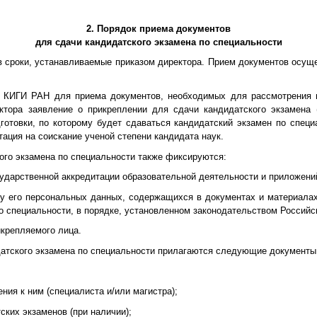
2. Порядок приема документов
для сдачи кандидатского экзамена по специальности
в сроки, устанавливаемые приказом директора. Прием документов осуще
е КИГИ РАН для приема документов, необходимых для рассмотрения 
ктора заявление о прикреплении для сдачи кандидатского экзамена 
отовки, по которому будет сдаваться кандидатский экзамен по специ
тация на соискание ученой степени кандидата наук.
ого экзамена по специальности также фиксируются:
сударственной аккредитации образовательной деятельности и приложений
ку его персональных данных, содержащихся в документах и материала
о специальности, в порядке, установленном законодательством Россий
крепляемого лица.
датского экзамена по специальности прилагаются следующие документы
ния к ним (специалиста и/или магистра);
ких экзаменов (при наличии);