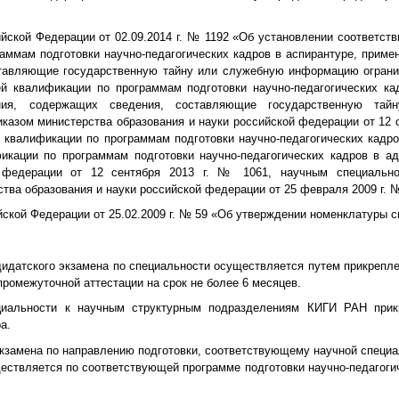
йской Федерации от 02.09.2014 г. № 1192 «Об установлении соответст
аммам подготовки научно-педагогических кадров в аспирантуре, прим
тавляющие государственную тайну или служебную информацию огранич
й квалификации по программам подготовки научно-педагогических к
ания, содержащих сведения, составляющие государственную тай
казом министерства образования и науки российской федерации от 12 с
 квалификации по программам подготовки научно-педагогических кадро
икации по программам подготовки научно-педагогических кадров в а
й федерации от 12 сентября 2013 г. № 1061, научным специально
тва образования и науки российской федерации от 25 февраля 2009 г. №
йской Федерации от 25.02.2009 г. № 59 «Об утверждении номенклатуры 
дидатского экзамена по специальности осуществляется путем прикрепл
ромежуточной аттестации на срок не более 6 месяцев.
ециальности к научным структурным подразделениям КИГИ РАН при
а.
экзамена по направлению подготовки, соответствующему научной специа
ществляется по соответствующей программе подготовки научно-педагоги