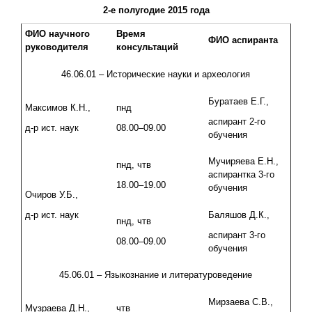
2-е полугодие 2015 года
ФИО научного
Время
ФИО аспиранта
руководителя
консультаций
46.06.01 – Исторические науки и археология
Буратаев Е.Г.,
Максимов К.Н.,
пнд
аспирант 2-го
д-р ист. наук
08.00–09.00
обучения
Мучиряева Е.Н.,
пнд, чтв
аспирантка 3-го
18.00–19.00
обучения
Очиров У.Б.,
д-р ист. наук
Баляшов Д.К.,
пнд, чтв
аспирант 3-го
08.00–09.00
обучения
45.06.01 – Языкознание и литературоведение
Мирзаева С.В.,
Музраева Д.Н.,
чтв