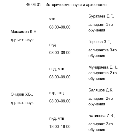
46.06.01 – Исторические науки и археология
Буратаев Е.Г.,
чтв
аспирант 1-го
08.00–09.00
обучения
Максимов К.Н.,
д-р ист. наук
Горяева З.Г.,
пнд
аспирантка 3-го
08.00–09.00
обучения
Мучиряева Е.Н.,
пнд, чтв
аспирантка 2-го
08.00–09.00
обучения
Баляшов Д.К.,
втр, птц
Очиров У.Б.,
аспирант 2-го
08.00–09.00
д-р ист. наук
обучения
Батинова И.В.,
пнд, чтв
аспирант 2-го
18.00–19.00
обучения