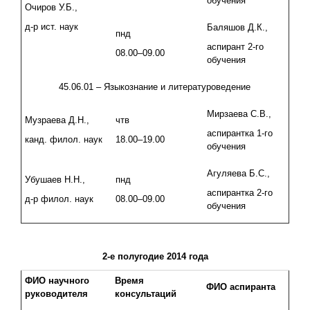
обучения
Очиров У.Б.,
д-р ист. наук
Баляшов Д.К.,
пнд
аспирант 2-го
08.00–09.00
обучения
45.06.01 – Языкознание и литературоведение
Мирзаева С.В.,
Музраева Д.Н.,
чтв
аспирантка 1-го
канд. филол. наук
18.00–19.00
обучения
Агуляева Б.С.,
Убушаев Н.Н.,
пнд
аспирантка 2-го
д-р филол. наук
08.00–09.00
обучения
2-е полугодие 2014 года
ФИО научного
Время
ФИО аспиранта
руководителя
консультаций