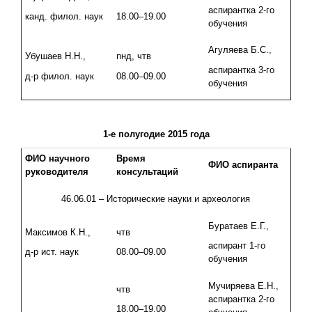
аспирантка 2-го
канд. филол. наук
18.00–19.00
обучения
Агуляева Б.С.,
Убушаев Н.Н.,
пнд, чтв
аспирантка 3-го
д-р филол. наук
08.00–09.00
обучения
1-е полугодие 2015 года
ФИО научного
Время
ФИО аспиранта
руководителя
консультаций
46.06.01 – Исторические науки и археология
Буратаев Е.Г.,
Максимов К.Н.,
чтв
аспирант 1-го
д-р ист. наук
08.00–09.00
обучения
Мучиряева Е.Н.,
чтв
аспирантка 2-го
18.00–19.00