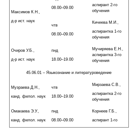
аспирант 2-го
08.00–09.00
обучения
Максимов К.Н.,
д-р ист. наук
Кичеева М.И.,
чтв
аспирантка 1-го
08.00–09.00
обучения
Мучиряева Е.Н.,
Очиров У.Б.,
пнд
аспирантка 3-го
д-р ист. наук
18.00–19.00
обучения
45.06.01 – Языкознание и литературоведение
Мирзаева С.В.,
Музраева Д.Н.,
чтв
аспирантка 2-го
канд. филол. наук
18.00–19.00
обучения
Омакаева Э.У.,
пнд
Корнеев Г.Б.,
канд. филол. наук
08.00–09.00
аспирант 1-го