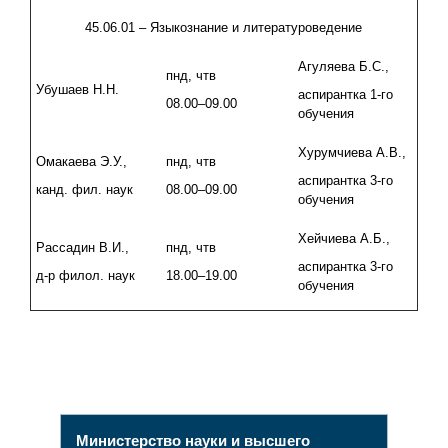
45.06.01 – Языкознание и литературоведение
Агуляева Б.С.,
пнд, чтв
Убушаев Н.Н.
аспирантка 1-го
08.00–09.00
обучения
Хурумчиева А.В.,
Омакаева Э.У.,
пнд, чтв
аспирантка 3-го
канд. фил. наук
08.00–09.00
обучения
Хейчиева А.Б.,
Рассадин В.И.,
пнд, чтв
аспирантка 3-го
д-р филол. наук
18.00–19.00
обучения
Министерство науки и высшего