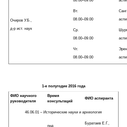
08.00–09.00
аспи
Вт.
Санг
08.00–09.00
аспи
Очиров У.Б.,
д-р ист. наук
Ср.
Шург
08.00–09.00
аспи
Чт.
Эрен
08.00–09.00
аспи
1-е полугодие 2016 года
ФИО научного
Время
ФИО аспиранта
руководителя
консультаций
46.06.01 – Исторические науки и археология
Буратаев Е.Г.,
пнд