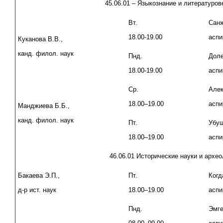
45.06.01 – Языкознание и литературо
Вт.
Санж
18.00-19.00
аспи
Куканова В.В.,
канд. филол. наук
Пнд.
Доле
18.00-19.00
аспи
Ср.
Алек
18.00–19.00
аспи
Манджиева Б.Б.,
канд. филол. наук
Пт.
Убуш
18.00–19.00
аспи
46.06.01 Исторические науки и архео
Бакаева Э.П.,
Пт.
Когд
д-р ист. наук
18.00–19.00
аспи
Пнд.
Эмге