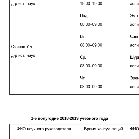
д-р ист. наук
18.00–19.00
аспи
Пнд.
Эмге
08.00–09.00
аспи
Вт.
Санг
08.00–09.00
аспи
Очиров У.Б.,
д-р ист. наук
Ср.
Шург
08.00–09.00
аспи
Чт.
Эрен
08.00–09.00
аспи
1-е полугодие 2018-2019 учебного года
ФИО научного руководителя
Время консультаций
ФИО 