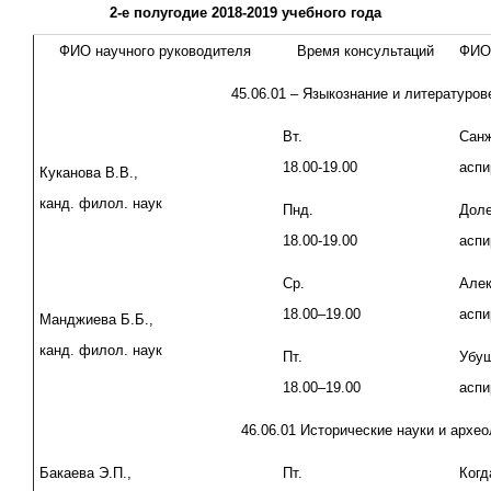
2-е полугодие 2018-2019 учебного года
ФИО научного руководителя
Время консультаций
ФИО 
45.06.01 – Языкознание и литературо
Вт.
Санж
18.00-19.00
аспи
Куканова В.В.,
канд. филол. наук
Пнд.
Доле
18.00-19.00
аспи
Ср.
Алек
18.00–19.00
аспи
Манджиева Б.Б.,
канд. филол. наук
Пт.
Убуш
18.00–19.00
аспи
46.06.01 Исторические науки и архео
Бакаева Э.П.,
Пт.
Когд