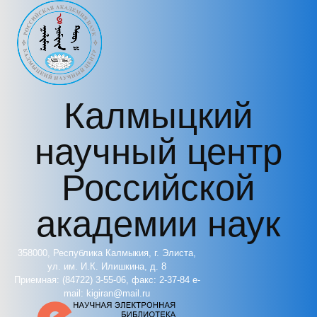
Перейти к основному содержанию
Калмыцкий
научный центр
Российской
академии наук
358000, Республика Калмыкия, г. Элиста,
ул. им. И.К. Илишкина, д. 8
Приемная: (84722) 3-55-06, факс: 2-37-84 e-
mail: kigiran@mail.ru