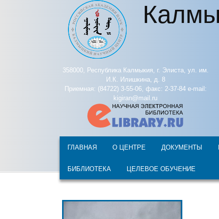
Калмы
Перейти к основному содержанию
358000, Республика Калмыкия, г. Элиста, ул. им.
И.К. Илишкина, д. 8
Приемная: (84722) 3-55-06, факс: 2-37-84 e-mail:
kigiran@mail.ru
ГЛАВНАЯ
О ЦЕНТРЕ
ДОКУМЕНТЫ
БИБЛИОТЕКА
ЦЕЛЕВОЕ ОБУЧЕНИЕ