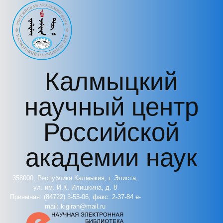
Перейти к основному содержанию
Калмыцкий
научный центр
Российской
академии наук
358000, Республика Калмыкия, г. Элиста,
ул. им. И.К. Илишкина, д. 8
Приемная: (84722) 3-55-06, факс: 2-37-84 e-
mail: kigiran@mail.ru