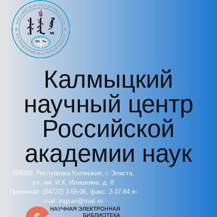
Перейти к основному содержанию
Калмыцкий
научный центр
Российской
академии наук
358000, Республика Калмыкия, г. Элиста,
ул. им. И.К. Илишкина, д. 8
Приемная: (84722) 3-55-06, факс: 2-37-84 e-
mail: kigiran@mail.ru