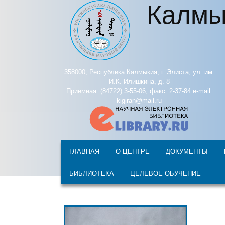
Калмы
Перейти к основному содержанию
358000, Республика Калмыкия, г. Элиста, ул. им.
И.К. Илишкина, д. 8
Приемная: (84722) 3-55-06, факс: 2-37-84 e-mail:
kigiran@mail.ru
ГЛАВНАЯ
О ЦЕНТРЕ
ДОКУМЕНТЫ
БИБЛИОТЕКА
ЦЕЛЕВОЕ ОБУЧЕНИЕ