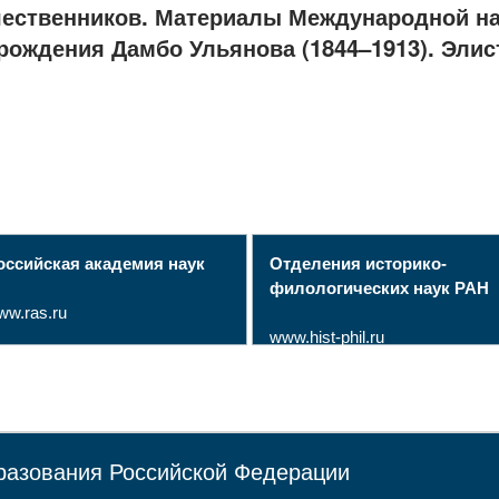
ешественников. Материалы Международной н
ождения Дамбо Ульянова (1844–1913). Элиста
оссийская академия наук
Отделения историко-
филологических наук РАН
ww.ras.ru
www.hist-phil.ru
разования Российской Федерации