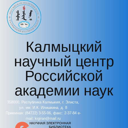
Перейти к основному содержанию
Калмыцкий
научный центр
Российской
академии наук
358000, Республика Калмыкия, г. Элиста,
ул. им. И.К. Илишкина, д. 8
Приемная: (84722) 3-55-06, факс: 2-37-84 e-
mail: kigiran@mail.ru