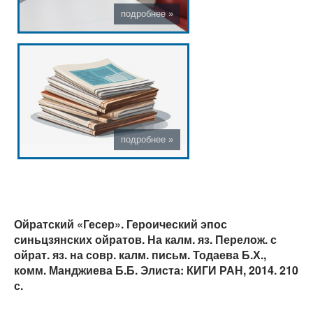
Ойратский «Гесер». Героический эпос
синьцзянских ойратов. На калм. яз. Перелож. с
ойрат. яз. на совр. калм. письм. Тодаева Б.Х.,
комм. Манджиева Б.Б. Элиста: КИГИ РАН, 2014. 210
с.