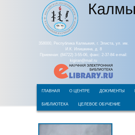
Калмы
Перейти к основному содержанию
358000, Республика Калмыкия, г. Элиста, ул. им.
И.К. Илишкина, д. 8
Приемная: (84722) 3-55-06, факс: 2-37-84 e-mail:
kigiran@mail.ru
ГЛАВНАЯ
О ЦЕНТРЕ
ДОКУМЕНТЫ
БИБЛИОТЕКА
ЦЕЛЕВОЕ ОБУЧЕНИЕ