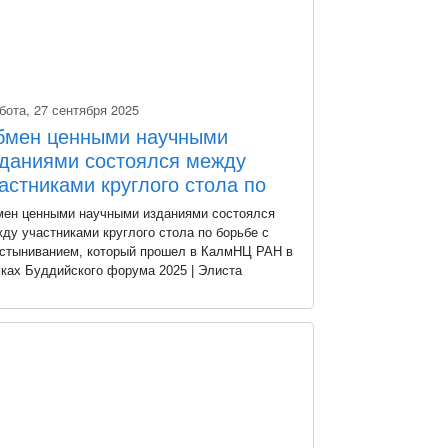
бота, 27 сентября 2025
бмен ценными научными
даниями состоялся между
астниками круглого стола по
рьбе с опустыниванием
ен ценными научными изданиями состоялся
ду участниками круглого стола по борьбе с
стыниванием, который прошел в КалмНЦ РАН в
ках Буддийского форума 2025 | Элиста
ектор центра Виктория Куканова, следуя
диции, вручила коллегам комплект книг,
ущенных учеными Калмыкии. Ответный подарок
лал директор ФНЦ агроэкологии РАН, член-
респондент РАН Александр Беляев. Он
поднес в дар библиотеке центра подарочное
ание фундаментального научного труда.