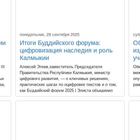
и
понедельник, 29 сентября 2025
суб
ии
Итоги Буддийского форума:
О
цифровизация наследия и роль
из
Калмыкии
уч
а в
бо
III
Алексей Этеев,заместитель Председателя
Обм
Правительства Республики Калмыкия, министр
меж
ых
цифрового развития, — о ключевых решениях,
опу
ва,
практических шагах по оцифровке текстов и о том,
рам
как Буддийский форум 2025 | Элиста объединил
буддологов и IT-специалистов на дискуссионной
Дир
площадке VII секции в КалмНЦРАН.
тра
ии
вып
сде
кор
пре
изд