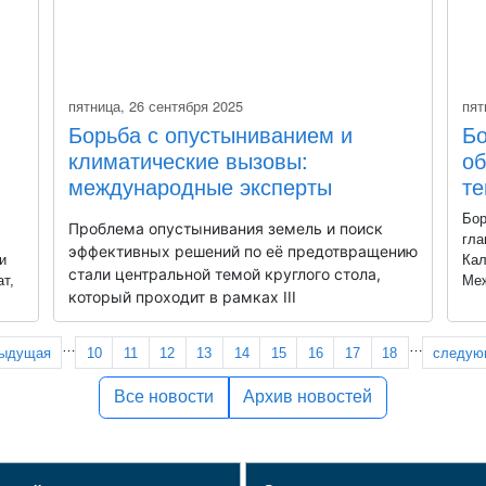
Это
тол
опы
пра
пятница, 26 сентября 2025
пят
про
Борьба с опустыниванием и
Бо
климатические вызовы:
об
международные эксперты
те
объединяют усилия на III
Бор
Проблема опустынивания земель и поиск
Международном буддийском
гла
эффективных решений по её предотвращению
форуме в Калмыкии
и
Кал
стали центральной темой круглого стола,
т,
Меж
который проходит в рамках III
Международного буддийского форума в
Выс
Калмыкии. Прямо сейчас отечественные и
…
…
дыдущая
10
11
12
13
14
15
16
17
18
следую
цен
зарубежные эксперты, собравшиеся в
ФНЦ
Калмыцком научном центре РАН,
РАН
Все новости
Архив новостей
обмениваются научными и практическими
под
наработками для противодействия одной из
раб
самых острых экологических угроз
ев,
обм
современности.