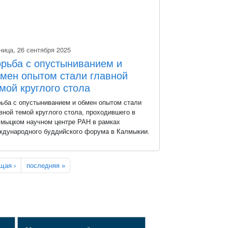
т символический обмен подчеркнул важность не
ько профессионального диалога, но и обмена
том в материальной форме, что стало
ктическим воплощением духа сотрудничества,
ница, 26 сентября 2025
возглашенного на форуме.
рьба с опустыниванием и
мен опытом стали главной
мой круглого стола
ьба с опустыниванием и обмен опытом стали
вной темой круглого стола, проходившего в
мыцком научном центре РАН в рамках
дународного буддийского форума в Калмыкии.
окий уровень организации и практическая
щая ›
последняя »
ность дискуссии были отмечены директором
 агроэкологии РАН, членом-корреспондентом
 Александром Беляевым. В своем интервью он
елился положительными впечатлениями от
оты круглого стола, подчеркнув важность
ена научными и практическими наработками.