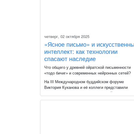
четверг, 02 октября 2025
«Ясное письмо» и искусственн
интеллект: как технологии
спасают наследие
Что общего у древней ойратской письменности
«тодо бичиг» и современных нейронных сетей?
На III Международном буддийском форуме
Виктория Куканова и её коллеги представили
доклад о проекте, где искусственный интеллект
учится читать и оцифровывать старинные тексты
Это прорывной шаг в сохранении культурного ко
бесценного пласта буддийской литературы.
Теперь благодаря технологиям «ясное письмо»
станет ещё более доступным для учёных и всех
интересующихся по всему миру.