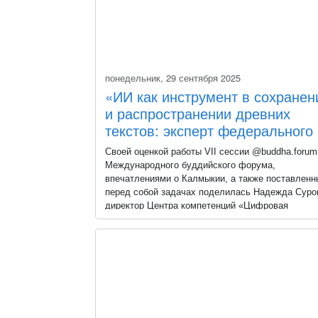
Делимся этим уникальным симбиозом традиции 
инноваций!
понедельник, 29 сентября 2025
«ИИ как инструмент в сохранен
и распространении древних
текстов: эксперт федерального
уровня — о результатах форум
Своей оценкой работы VII сессии @buddha.forum 
Калмыкии
Международного буддийского форума,
впечатлениями о Калмыкии, а также поставленн
перед собой задачах поделилась Надежда Суро
директор Центра компетенций «Цифровая
экономика», директор Международного
евразийского индустриального фонда и член
Совета по цифровой экономике Совета Федерац
России.