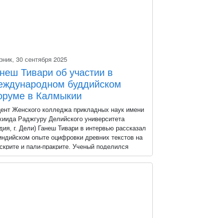
рник, 30 сентября 2025
неш Тивари об участии в
еждународном буддийском
руме в Калмыкии
ент Женского колледжа прикладных наук имени
иида Раджгуру Делийского университета
дия, г. Дели) Ганеш Тивари в интервью рассказал
индийском опыте оцифровки древних текстов на
скрите и пали-пракрите. Ученый поделился
чатлениями от участия в VII сессии
дународного буддийского форума в Калмыцком
чном центре РАН, отметив важность
дународного сотрудничества в сохранении
дийского письменного наследия.