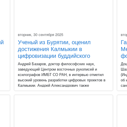
вторник, 30 сентября 2025
вто
ый
Ученый из Бурятии, оценил
Га
достижения Калмыкии в
М
цифровизации буддийского
фо
наследия
Андрей Базаров, доктор философских наук,
Доц
заведующий Центром восточных рукописей и
Шах
ксилографов ИМБТ СО РАН, в интервью отметил
(Ин
высокий уровень разработки цифровых проектов в
об 
Калмыкии. Андрей Александрович также
сан
подчеркнул особую ценность визита в братскую
впе
.
республику и важность профессионального диалога
Меж
да и
в рамках VII сессии III Международного
нау
буддийского форума.
меж
буд