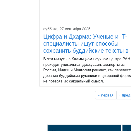
суббота, 27 сентября 2025
Цифра и Дхарма: Ученые и IT-
специалисты ищут способы
сохранить буддийские тексты в
цифре
В эти минуты в Калмыцком научном центре РАН
проходит уникальная дискуссия: эксперты из
России, Индии и Монголии решают, как перевест
древние буддийские рукописи в цифровой форма
не потеряв их сакральный смысл.
Страницы
« первая
‹ пре
Седьмая сессия Буддийского форума 2025 |
Элиста, посвященная цифровой трансформации
буддизма, объединила ученых-буддологов, IT-
специалистов и духовных лидеров. Заседание
ведут Геше Йонтен Лодой, глава Центрального
духовного управления буддистов, и Алексей Эте
министр цифрового развития Калмыкии.