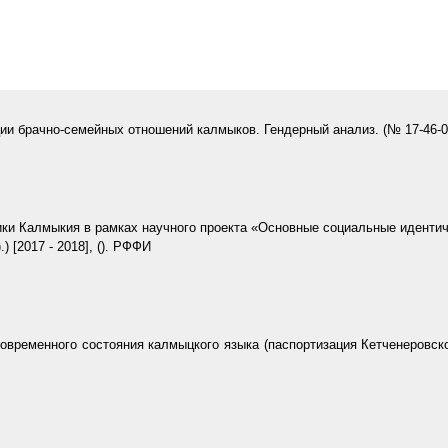
ии брачно-семейных отношений калмыков. Гендерный анализ. (№ 17-46-08
ки Калмыкия в рамках научного проекта «Основные социальные идентич
) [
2017
-
2018
], (). РФФИ
временного состояния калмыцкого языка (паспортизация Кетченеровско