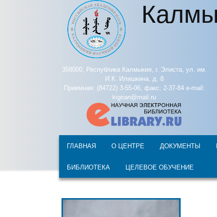
Калмы
Перейти к основному содержанию
358000, Республика Калмыкия, г. Элиста, ул. им.
И.К. Илишкина, д. 8
Приемная: (84722) 3-55-06, факс: 2-37-84 e-mail:
kigiran@mail.ru
ГЛАВНАЯ
О ЦЕНТРЕ
ДОКУМЕНТЫ
БИБЛИОТЕКА
ЦЕЛЕВОЕ ОБУЧЕНИЕ