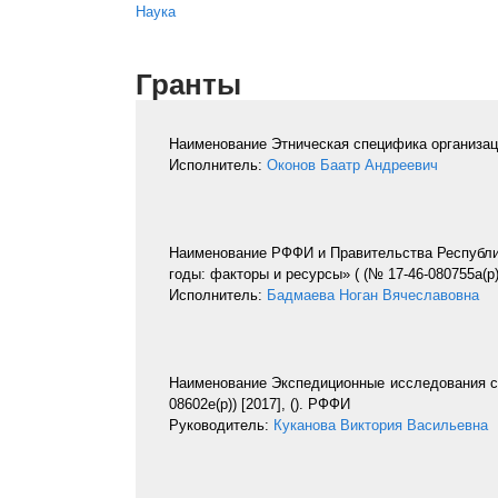
Вы здесь
Наука
Гранты
Наименование
Этническая специфика организац
Исполнитель:
Оконов Баатр Андреевич
Наименование
РФФИ и Правительства Республи
годы: факторы и ресурсы» ( (№ 17-46-080755а(р).
Исполнитель:
Бадмаева Ноган Вячеславовна
Наименование
Экспедиционные исследования со
08602е(р)) [
2017
], (). РФФИ
Руководитель:
Куканова Виктория Васильевна