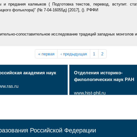
 и предания калмыков ( Подготовка текстов, перевод, вступит. стат
ыцкого фольклора)" (№ 7-04-16055д) [
2017
], (). РФФИ
ительно-сопоставительное исследование традиций западных монголов и к
« первая
‹ предыдущая
1
2
оссийская академия наук
Отделения историко-
филологических наук РАН
ww.ras.ru
www.hist-phil.ru
разования Российской Федерации