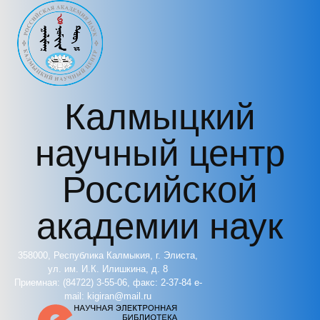
Перейти к основному содержанию
Калмыцкий
научный центр
Российской
академии наук
358000, Республика Калмыкия, г. Элиста,
ул. им. И.К. Илишкина, д. 8
Приемная: (84722) 3-55-06, факс: 2-37-84 e-
mail: kigiran@mail.ru