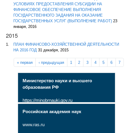
УСЛОВИЯХ ПРЕДОСТАВЛЕНИЯ СУБСИДИИ НА
ФИНАНСОВОЕ ОБЕСПЕЧЕНИЕ ВЫПОЛНЕНИЯ
ГОСУДАРСТВЕННОГО ЗАДАНИЯ НА ОКАЗАНИЕ
ГОСУДАРСТВЕННЫХ УСЛУГ (ВЫПОЛНЕНИЕ РАБОТ)
23
января, 2016
2015
ПЛАН ФИНАНСОВО-ХОЗЯЙСТВЕННОЙ ДЕЯТЕЛЬНОСТИ
НА 2016 ГОД
31 декабря, 2015
Страницы
« первая
‹ предыдущая
1
2
3
4
5
6
7
Министерство науки и высшего
образования РФ
https://minobrnauki.gov.ru
Российская академия наук
www.ras.ru