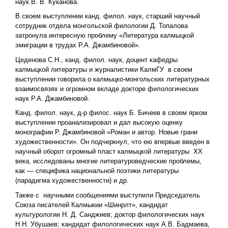
наук В. В. Куканова.
В своем выступлении канд. филол. наук, старший научный
сотрудник отдела монгольской филологии Д. Топалова
затронула интересную проблему «Литература калмыцкой
эмиграции в трудах Р.А. Джамбиновой».
Цеденова С.Н., канд. филол. наук, доцент кафедры
калмыцкой литературы и журналистики КалмГУ в своем
выступлении говорила о калмыцко-монгольских литературных
взаимосвязях и огромном вкладе докторе филологических
наук Р.А. Джамбиновой.
Канд. филол. наук, д-р филос. наук Б. Бичеев в своем ярком
выступлении проанализировал и дал высокую оценку
монографии Р. Джамбиновой «Роман и автор. Новые грани
художественности». Он подчеркнул, что ею впервые введен в
научный оборот огромный пласт калмыцкой литературы XX
века, исследованы многие литературоведческие проблемы,
как — специфика национальной поэтики литературы
(парадигма художественности) и др.
Также с научными сообщениями выступили Председатель
Союза писателей Калмыкии «Шинрлт», кандидат
культурологии Н. Д. Санджиев; доктор филологических наук
Н.Н. Убушаев; кандидат филологических наук А.В. Бадмаева,