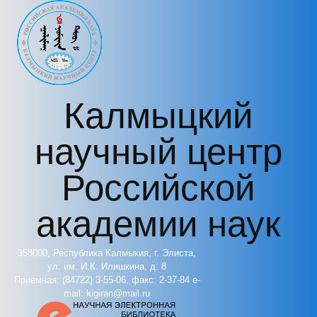
Перейти к основному содержанию
Калмыцкий
научный центр
Российской
академии наук
358000, Республика Калмыкия, г. Элиста,
ул. им. И.К. Илишкина, д. 8
Приемная: (84722) 3-55-06, факс: 2-37-84 e-
mail: kigiran@mail.ru