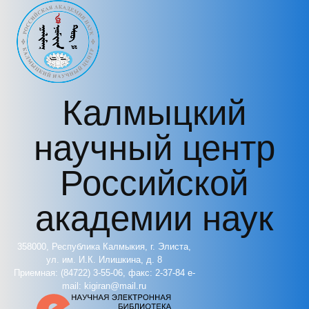
Перейти к основному содержанию
Калмыцкий
научный центр
Российской
академии наук
358000, Республика Калмыкия, г. Элиста,
ул. им. И.К. Илишкина, д. 8
Приемная: (84722) 3-55-06, факс: 2-37-84 e-
mail: kigiran@mail.ru