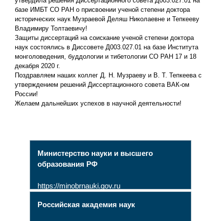
утвердила решения Диссертационного совета Д003.027.01 на
базе ИМБТ СО РАН о присвоении ученой степени доктора
исторических наук Музраевой Деляш Николаевне и Тепкееву
Владимиру Толтаевичу!
Защиты диссертаций на соискание ученой степени доктора
наук состоялись в Диссовете Д003.027.01 на базе Института
монголоведения, буддологии и тибетологии СО РАН 17 и 18
декабря 2020 г.
Поздравляем наших коллег Д. Н. Музраеву и В. Т. Тепкеева с
утверждением решений Диссертационного совета ВАК-ом
России!
Желаем дальнейших успехов в научной деятельности!
Министерство науки и высшего
образования РФ
https://minobrnauki.gov.ru
Российская академия наук