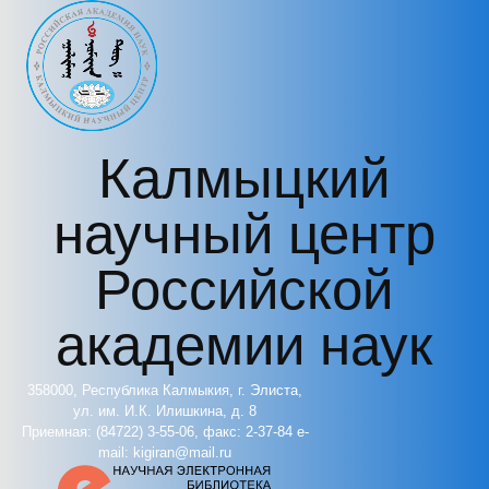
Перейти к основному содержанию
Калмыцкий
научный центр
Российской
академии наук
358000, Республика Калмыкия, г. Элиста,
ул. им. И.К. Илишкина, д. 8
Приемная: (84722) 3-55-06, факс: 2-37-84 e-
mail: kigiran@mail.ru