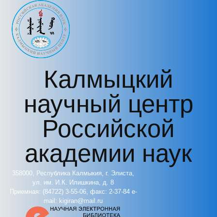
Перейти к основному содержанию
Калмыцкий
научный центр
Российской
академии наук
358000, Республика Калмыкия, г. Элиста,
ул. им. И.К. Илишкина, д. 8
Приемная: (84722) 3-55-06, факс: 2-37-84 e-
mail: kigiran@mail.ru