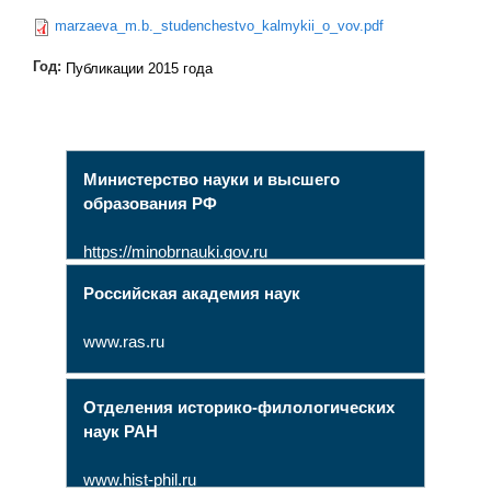
marzaeva_m.b._studenchestvo_kalmykii_o_vov.pdf
Год:
Публикации 2015 года
Министерство науки и высшего
образования РФ
https://minobrnauki.gov.ru
Российская академия наук
www.ras.ru
Отделения историко-филологических
наук РАН
www.hist-phil.ru