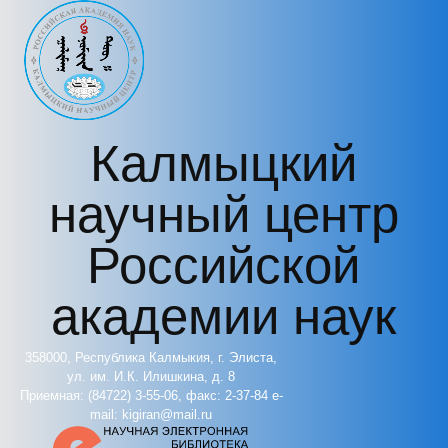
Перейти к основному содержанию
Калмыцкий
научный центр
Российской
академии наук
358000, Республика Калмыкия, г. Элиста,
ул. им. И.К. Илишкина, д. 8
Приемная: (84722) 3-55-06, факс: 2-37-84 e-
mail: kigiran@mail.ru