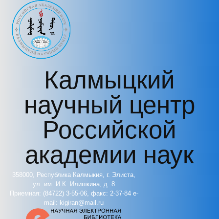
Перейти к основному содержанию
Калмыцкий
научный центр
Российской
академии наук
358000, Республика Калмыкия, г. Элиста,
ул. им. И.К. Илишкина, д. 8
Приемная: (84722) 3-55-06, факс: 2-37-84 e-
mail: kigiran@mail.ru