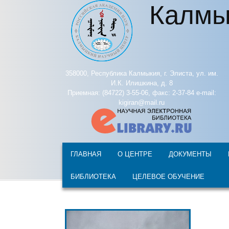
Калмы
Перейти к основному содержанию
358000, Республика Калмыкия, г. Элиста, ул. им.
И.К. Илишкина, д. 8
Приемная: (84722) 3-55-06, факс: 2-37-84 e-mail:
kigiran@mail.ru
ГЛАВНАЯ
О ЦЕНТРЕ
ДОКУМЕНТЫ
БИБЛИОТЕКА
ЦЕЛЕВОЕ ОБУЧЕНИЕ