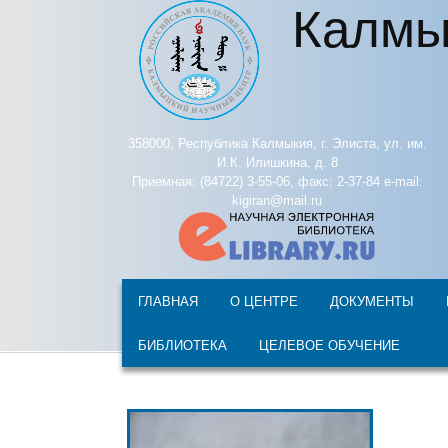
Калмы
Перейти к основному содержанию
358000, Республика Калмыкия, г. Элиста, ул. им.
И.К. Илишкина, д. 8
Приемная: (84722) 3-55-06, факс: 2-37-84 e-mail:
kigiran@mail.ru
ГЛАВНАЯ
О ЦЕНТРЕ
ДОКУМЕНТЫ
БИБЛИОТЕКА
ЦЕЛЕВОЕ ОБУЧЕНИЕ