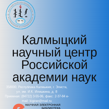
Перейти к основному содержанию
Калмыцкий
научный центр
Российской
академии наук
358000, Республика Калмыкия, г. Элиста,
ул. им. И.К. Илишкина, д. 8
Приемная: (84722) 3-55-06, факс: 2-37-84 e-
mail: kigiran@mail.ru