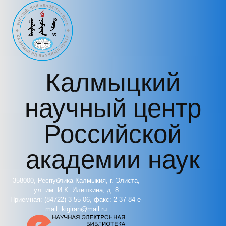
Перейти к основному содержанию
Калмыцкий
научный центр
Российской
академии наук
358000, Республика Калмыкия, г. Элиста,
ул. им. И.К. Илишкина, д. 8
Приемная: (84722) 3-55-06, факс: 2-37-84 e-
mail: kigiran@mail.ru