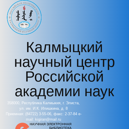
Перейти к основному содержанию
Калмыцкий
научный центр
Российской
академии наук
358000, Республика Калмыкия, г. Элиста,
ул. им. И.К. Илишкина, д. 8
Приемная: (84722) 3-55-06, факс: 2-37-84 e-
mail: kigiran@mail.ru