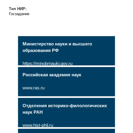
Тип НИР:
Госзадание
Министерство науки и высшего
образования РФ
https://minobrnauki.gov.ru
Российская академия наук
www.ras.ru
Отделения историко-филологических
наук РАН
www.hist-phil.ru