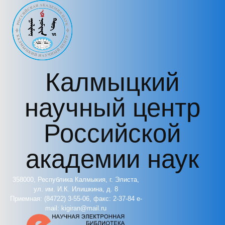
Перейти к основному содержанию
Калмыцкий
научный центр
Российской
академии наук
358000, Республика Калмыкия, г. Элиста,
ул. им. И.К. Илишкина, д. 8
Приемная: (84722) 3-55-06, факс: 2-37-84 e-
mail: kigiran@mail.ru