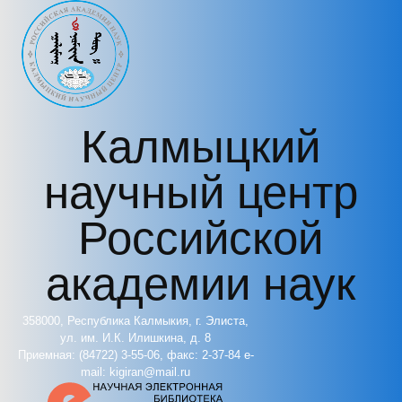
Перейти к основному содержанию
Калмыцкий
научный центр
Российской
академии наук
358000, Республика Калмыкия, г. Элиста,
ул. им. И.К. Илишкина, д. 8
Приемная: (84722) 3-55-06, факс: 2-37-84 e-
mail: kigiran@mail.ru