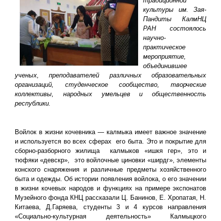
традиционной
культуры им. Зая-
Пандиты КалмНЦ
РАН состоялось
научно-
практическое
мероприятие,
объединившее
ученых, преподавателей различных образовательных
организаций, студенческое сообщество, творческие
коллективы, народных умельцев и общественность
республики.
Войлок в жизни кочевника — калмыка имеет важное значение
и используется во всех сферах его быта. Это и покрытие для
сборно-разборного жилища калмыков «ишкя гер», это и
тюфяки «девскр», это войлочные циновки «ширдг», элементы
конского снаряжения и различные предметы хозяйственного
быта и одежды. Об истории появления войлока, о его значении
в жизни кочевых народов и функциях на примере экспонатов
Музейного фонда КНЦ рассказали Ц. Банинов, Е. Хропатая, Н.
Китаева, Д.Гаряева, студенты 3 и 4 курсов направления
«Социально-культурная деятельность» Калмыцкого