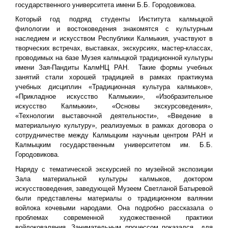
государственного университета имени Б.Б. Городовикова.
Который год подряд студенты Института калмыцкой
филологии и востоковедения знакомятся с культурным
наследием и искусством Республики Калмыкия, участвуют в
творческих встречах, выставках, экскурсиях, мастер-классах,
проводимых на базе Музея калмыцкой традиционной культуры
имени Зая-Пандиты КалмНЦ РАН. Такие формы учебных
занятий стали хорошей традицией в рамках практикума
учебных дисциплин «Традиционная культура калмыков»,
«Прикладное искусство Калмыкии», «Изобразительное
искусство Калмыкии», «Основы экскурсоведения»,
«Технологии выставочной деятельности», «Введение в
материальную культуру», реализуемых в рамках договора о
сотрудничестве между Калмыцким научным центром РАН и
Калмыцким государственным университетом им. Б.Б.
Городовикова.
Наряду с тематической экскурсией по музейной экспозиции
Зала материальной культуры калмыков, доктором
искусствоведения, заведующей Музеем Светланой Батыревой
были представлены материалы о традиционном валянии
войлока кочевыми народами. Она подробно рассказала о
проблемах современной художественной практики
войлоковаляния. Занимательным процессом показался для