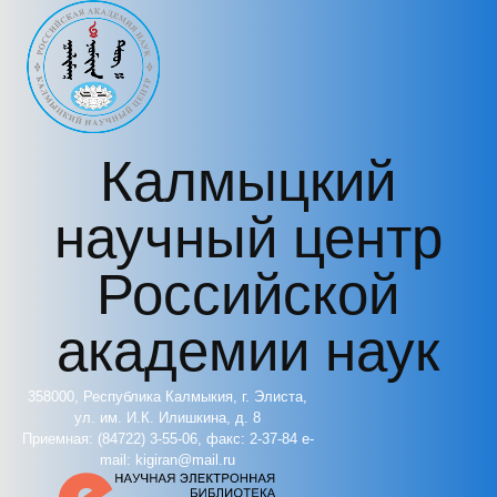
Перейти к основному содержанию
Калмыцкий
научный центр
Российской
академии наук
358000, Республика Калмыкия, г. Элиста,
ул. им. И.К. Илишкина, д. 8
Приемная: (84722) 3-55-06, факс: 2-37-84 e-
mail: kigiran@mail.ru