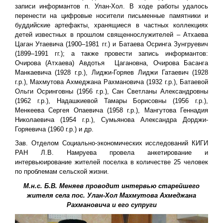
записи информантов п. Улан-Хол. В ходе работы удалось
перенести на цифровые носители письменные памятники и
буддийские артефакты, хранящиеся в частных коллекциях
детей известных в прошлом священнослужителей – Атхаева
Цаган Утаевича (1900–1981 гг.) и Батаева Осринга Зунгруевич
(1899–1991 гг.); а также провести запись информантов:
Очирова (Атхаева) Авдотья Цагановна, Очирова Басанга
Манкаевича (1928 г.р.), Лиджи-Горяев Лиджи Гатаевич (1928
г.р.), Махмутова Ахмеджана Рахмановича (1932 г.р.), Батаевой
Ольги Осринговны (1956 г.р.), Сан Светланы Александровны
(1962 г.р.), Надашкиевой Тамары Борисовны (1956 г.р.),
Менкеева Сергея Опаевича (1958 г.р.), Мангутова Геннадия
Николаевича (1954 г.р.), Сумьянова Александра Дорджи-
Горяевича (1960 г.р.) и др.
Зав. Отделом Социально-экономических исследований КИГИ
РАН Л.В. Намруева провела анкетирование и
интервьюирование жителей поселка в количестве 25 человек
по проблемам сельской жизни.
М.н.с. Б.В. Меняев проводит интервью старейшего
жителя села пос. Улан-Хол Махмутова Ахмеджана
Рахмановича и его супруги