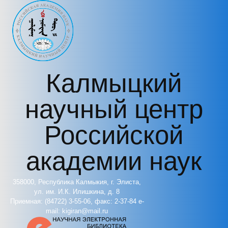
Перейти к основному содержанию
Калмыцкий
научный центр
Российской
академии наук
358000, Республика Калмыкия, г. Элиста,
ул. им. И.К. Илишкина, д. 8
Приемная: (84722) 3-55-06, факс: 2-37-84 e-
mail: kigiran@mail.ru