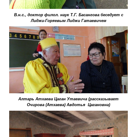
В.н.с., доктор филол. наук Т.Г. Басангова беседует с
Лиджи-Горяевым Лиджи Гатаевичем
Алтарь Атхаева Цаган Утаевича (рассказывает
Очирова (Атхаева) Авдотья Цагановна)