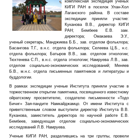
комплексная экспедиция ученых
КИГИ РАН в поселок Улан-Хол
Лаганского района. В составе
экспедиции приняли участие:
Куканова В.В., директор КИГИ
РАН; Бембеев Е.В. зам.
директора; Омакаева Э.У.,
ученый секретарь; Манджиева Б.Б., зав. отделом фольклора;
Басангова Т.Г., в.н.с. отдела фольклора; Селеева Ц.Б., н.с.
отдела фольклора; Батыров В.В., зав. отделом этнологии;
Тюхтенева С.П., в.н.с. отдела этнологии; Намруева Л.В., зав.
отделом социально-экономических исследований; Меняев
Б.В., м.н.с. отдела письменных памятников и литературы и
буддологии.
В рамках экспедиции ученые Института приняли участие в
торжественном открытии памятника, посвященного известному
ойратскому просветителю, создателю письменности «Тодо
Бичиг» Зая-пандите Намкайджамцо. От имени Института с
приветственным словом выступили директор Института В.В.
Куканова, заместитель директора по научной работе Е.В.
Бембеев, заведующая отделом социально-экономических
исследований Л.В. Намруева.
Ученые КИГИ РАН, разделившись на три группы, провели