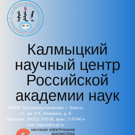
Перейти к основному содержанию
Калмыцкий
научный центр
Российской
академии наук
358000, Республика Калмыкия, г. Элиста,
ул. им. И.К. Илишкина, д. 8
Приемная: (84722) 3-55-06, факс: 2-37-84 e-
mail: kigiran@mail.ru