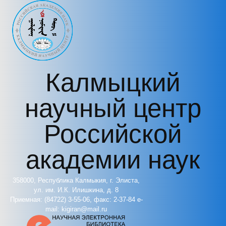
Перейти к основному содержанию
Калмыцкий
научный центр
Российской
академии наук
358000, Республика Калмыкия, г. Элиста,
ул. им. И.К. Илишкина, д. 8
Приемная: (84722) 3-55-06, факс: 2-37-84 e-
mail: kigiran@mail.ru