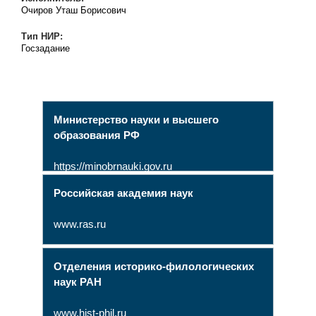
Очиров Уташ Борисович
Тип НИР:
Госзадание
Министерство науки и высшего
образования РФ
https://minobrnauki.gov.ru
Российская академия наук
www.ras.ru
Отделения историко-филологических
наук РАН
www.hist-phil.ru