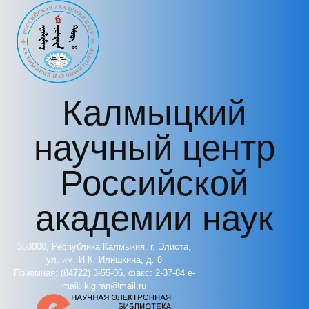
Перейти к основному содержанию
Калмыцкий
научный центр
Российской
академии наук
358000, Республика Калмыкия, г. Элиста,
ул. им. И.К. Илишкина, д. 8
Приемная: (84722) 3-55-06, факс: 2-37-84 e-
mail: kigiran@mail.ru