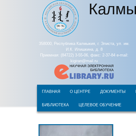
Калмы
Перейти к основному содержанию
358000, Республика Калмыкия, г. Элиста, ул. им.
И.К. Илишкина, д. 8
Приемная: (84722) 3-55-06, факс: 2-37-84 e-mail:
kigiran@mail.ru
ГЛАВНАЯ
О ЦЕНТРЕ
ДОКУМЕНТЫ
БИБЛИОТЕКА
ЦЕЛЕВОЕ ОБУЧЕНИЕ