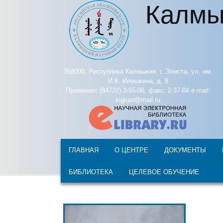
Калмы
Перейти к основному содержанию
358000, Республика Калмыкия, г. Элиста, ул. им.
И.К. Илишкина, д. 8
Приемная: (84722) 3-55-06, факс: 2-37-84 e-mail:
kigiran@mail.ru
ГЛАВНАЯ
О ЦЕНТРЕ
ДОКУМЕНТЫ
БИБЛИОТЕКА
ЦЕЛЕВОЕ ОБУЧЕНИЕ