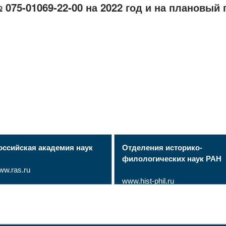
-01069-22-00 на 2022 год и на плановый п
оссийская академия наук
Отделения историко-
филологических наук РАН
ww.ras.ru
www.hist-phil.ru