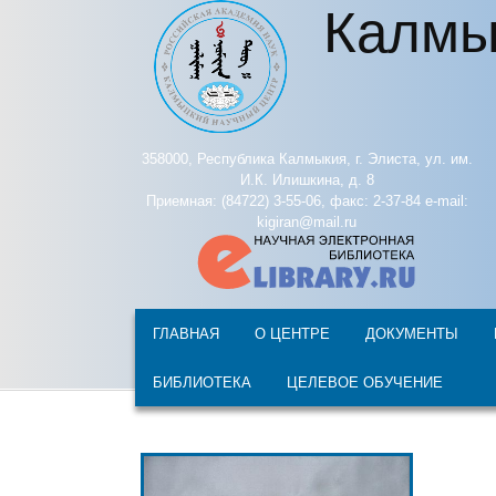
Калмы
Перейти к основному содержанию
358000, Республика Калмыкия, г. Элиста, ул. им.
И.К. Илишкина, д. 8
Приемная: (84722) 3-55-06, факс: 2-37-84 e-mail:
kigiran@mail.ru
ГЛАВНАЯ
О ЦЕНТРЕ
ДОКУМЕНТЫ
БИБЛИОТЕКА
ЦЕЛЕВОЕ ОБУЧЕНИЕ