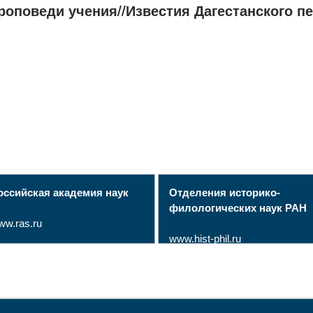
роповеди учения//Известия Дагестанского пе
оссийская академия наук
Отделения историко-
филологических наук РАН
ww.ras.ru
www.hist-phil.ru