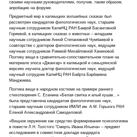
своими научными руководителями, получив, таким образом,
апробацию на форуме.
Предметный мир в калмыцких волшебных сказках был
рассмотрен кандидатом филологических наук, старшим
научным сотрудником КалмНЦ РАН Баирой Басанговной
Горяевой, в калмыцких сказках о животных – младшим
научным сотрудником Анной Степановной Чумбаевой в
соавторстве с доктором филологических наук, ведущим
научным сотрудником Риммой Михайловной Ханиновой.
Поэтику вещи в сравнительно-сопоставительном плане на
материале эпоса «Джангар» в калмыцкой и синьцзянской
версиях изучила доктор филологических наук, ведущий
научный сотрудник КалмНЦ РАН Байрта Барбаевна
Манджиева.
Поэтика вещи в народном костюме на примере раннего
стихотворения С. Есенина «Белая свитка и алый кушак…»
была представлена кандидатом филологических наук,
старшим научным сотрудником ИМЛИ им. А.М. Горького РАН
Еленой Александровной Самоделовой.
«Вещное окружение как средство формирования психологизма
в повести Л.Н. Толстого “Смерть Ивана Ильича» – предмет
исследования в совместном докладе кандидата