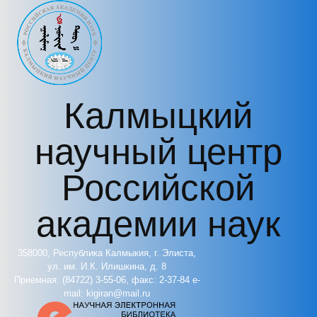
Перейти к основному содержанию
Калмыцкий
научный центр
Российской
академии наук
358000, Республика Калмыкия, г. Элиста,
ул. им. И.К. Илишкина, д. 8
Приемная: (84722) 3-55-06, факс: 2-37-84 e-
mail: kigiran@mail.ru