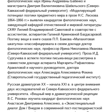
филологических наук Ирины Андреевны Бабенко и
магистранта Дмитрия Валентиновича Шабельского (Северо-
Кавказский федеральный университет). «Моделирующий
потенциал поэтики предметного мира в прозе Н.С. Лескова
1864–1866 гг.» выявлен кандидатом филологических наук,
заведующей кафедрой отечественной и мировой литературы
СКФУ Лилией Владимировной Савеловой в соавторстве с
ассистентом, аспирантом Галиной Арменовной Багдасаровой.
Поэтику вещи в книге сказов П.П. Бажова «Малахитовая
шкатулка» классифицировала в своем докладе доктор
филологических наук, профессор Ирина Николаевна Иванова
(Северо-Кавказский федеральный университет). Проза И.Д.
Сургучева в аспекте поэтики письма-вещи рассмотрена в
совместном докладе аспиранта Маргариты Рафаеловны
Аракеловой и научного руководителя, доктора
филологических наук Александра Алексеевича Фокина
(Ставропольский государственный педагогический институт).
Русская драматургия ХХ – начала XXI в. в центре внимания
двух исследователей из Северо-Кавказского федерального
университета. «Вещный мир в драматургической рецепции
В.С. Розова» изучила кандидат филологических наук
Анастасия Дмитриевна Алексенко, а «Экзистенциальный
диалог Дом / Внедом в современной пост-постмодернистской