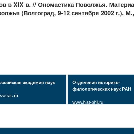
 в XIX в. // Ономастика Поволжья. Матер
жья (Волгоград, 9-12 сентября 2002 г.). М., 
оссийская академия наук
Отделения историко-
филологических наук РАН
ww.ras.ru
www.hist-phil.ru