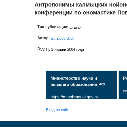
Антропонимы калмыцких нойонов
конференции по ономастике Повол
Тип публикации:
Статья
Автор:
Батыров В.В.
Год:
Публикации 2004 года
Министерство науки и
Р
высшего образования РФ
w
https://minobrnauki.gov.ru
Вход на сайт