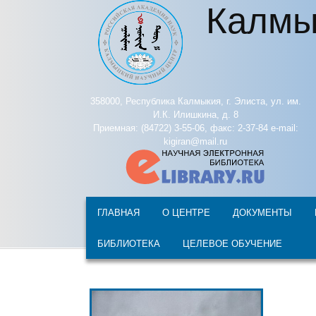
Калмы
Перейти к основному содержанию
358000, Республика Калмыкия, г. Элиста, ул. им.
И.К. Илишкина, д. 8
Приемная: (84722) 3-55-06, факс: 2-37-84 e-mail:
kigiran@mail.ru
ГЛАВНАЯ
О ЦЕНТРЕ
ДОКУМЕНТЫ
БИБЛИОТЕКА
ЦЕЛЕВОЕ ОБУЧЕНИЕ