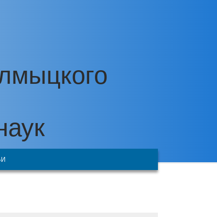
алмыцкого
наук
ЬИ