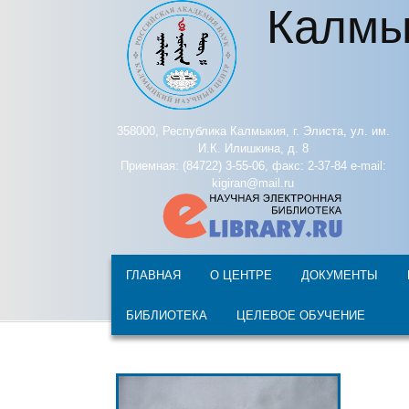
Калмы
Перейти к основному содержанию
358000, Республика Калмыкия, г. Элиста, ул. им.
И.К. Илишкина, д. 8
Приемная: (84722) 3-55-06, факс: 2-37-84 e-mail:
kigiran@mail.ru
ГЛАВНАЯ
О ЦЕНТРЕ
ДОКУМЕНТЫ
БИБЛИОТЕКА
ЦЕЛЕВОЕ ОБУЧЕНИЕ